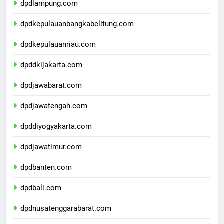
dpdlampung.com
dpdkepulauanbangkabelitung.com
dpdkepulauanriau.com
dpddkijakarta.com
dpdjawabarat.com
dpdjawatengah.com
dpddiyogyakarta.com
dpdjawatimur.com
dpdbanten.com
dpdbali.com
dpdnusatenggarabarat.com