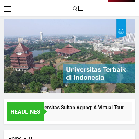
Live Now
ities at Universitas Sultan Agung: A Virtual Tour
How Un
HEADLINES
1 Hari A