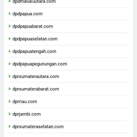
dpdmalukuutara.com
dpdpapua.com
dpdpapuabarat.com
dpdpapuaselatan.com
dpdpapuatengah.com
dpdpapuapegunungan.com
dprsumaterautara.com
dprsumaterabarat.com
dprriau.com
dprjambi.com
dprsumateraselatan.com