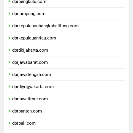
dprbengkulu.com
dprlampung.com
dprkepulauanbangkabelitung.com
dprkepulauanriau.com
dprdkijakarta.com
dprjawabarat.com
dprjawatengah.com
dprdiyogyakarta.com
dprjawatimur.com
dprbanten.com
dprbali.com