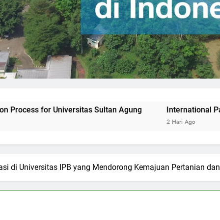
s Sultan Agung
International Partnerships and Collabora
2 Hari Ago
asi di Universitas IPB yang Mendorong Kemajuan Pertanian da