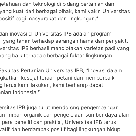
etahuan dan teknologi di bidang pertanian dan
ng kuat dari berbagai pihak, kami yakin Universitas
positif bagi masyarakat dan lingkungan.”
dan inovasi di Universitas IPB adalah program
 yang tahan terhadap serangan hama dan penyakit.
niversitas IPB berhasil menciptakan varietas padi yang
 yang baik terhadap berbagai faktor lingkungan.
akultas Pertanian Universitas IPB, “Inovasi dalam
ngkatkan kesejahteraan petani dan memperbaiki
ng terus kami lakukan, kami berharap dapat
anian Indonesia.”
niversitas IPB juga turut mendorong pengembangan
han limbah organik dan pengelolaan sumber daya alam
para peneliti dan praktisi, Universitas IPB terus
atif dan berdampak positif bagi lingkungan hidup.