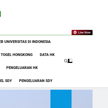
u
Live Now
B UNIVERSITAS DI INDONESIA
TOGEL HONGKONG
DATA HK
PENGELUARAN HK
EL SDY
PENGELUARAN SDY