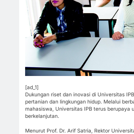
[ad_1]
Dukungan riset dan inovasi di Universitas I
pertanian dan lingkungan hidup. Melalui berb
mahasiswa, Universitas IPB terus berupaya u
berkelanjutan.
Menurut Prof. Dr. Arif Satria, Rektor Univers