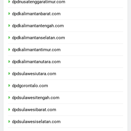
dpdnusatenggaratimur.com
dpdkalimantanbarat.com
dpdkalimantantengah.com
dpdkalimantanselatan.com
dpdkalimantantimur.com
dpdkalimantanutara.com
dpdsulawesiutara.com
dpdgorontalo.com
dpdsulawesitengah.com
dpdsulawesibarat.com
dpdsulawesiselatan.com