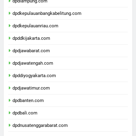
dpdlampung.com
dpdkepulauanbangkabelitung.com
dpdkepulauanriau.com
dpddkijakarta.com
dpdjawabarat.com
dpdjawatengah.com
dpddiyogyakarta.com
dpdjawatimur.com
dpdbanten.com
dpdbali.com
dpdnusatenggarabarat.com