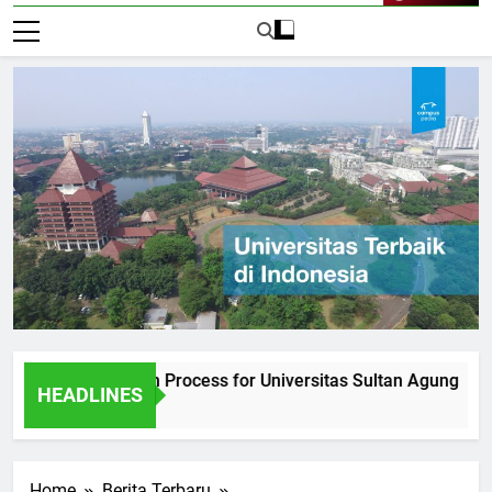
Live Now
he Admission Process for Universitas Sultan Agung
Inte
HEADLINES
1 Har