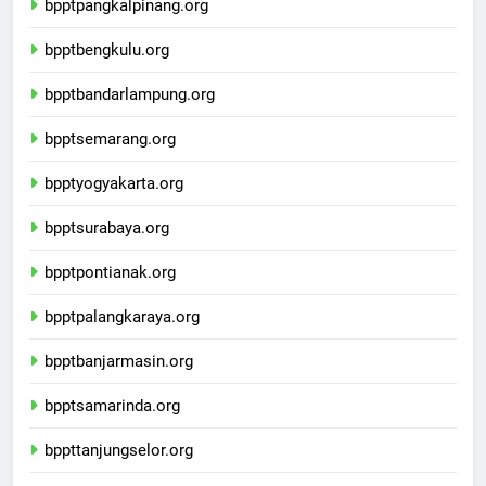
bpptpangkalpinang.org
bpptbengkulu.org
bpptbandarlampung.org
bpptsemarang.org
bpptyogyakarta.org
bpptsurabaya.org
bpptpontianak.org
bpptpalangkaraya.org
bpptbanjarmasin.org
bpptsamarinda.org
bppttanjungselor.org