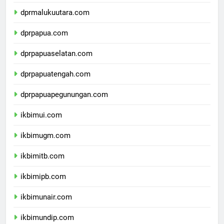
dprmaluku.com
dprmalukuutara.com
dprpapua.com
dprpapuaselatan.com
dprpapuatengah.com
dprpapuapegunungan.com
ikbimui.com
ikbimugm.com
ikbimitb.com
ikbimipb.com
ikbimunair.com