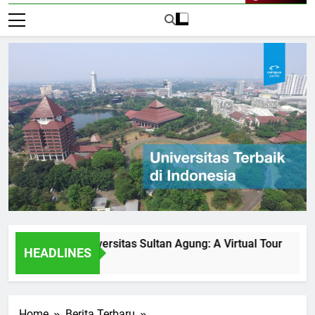
Live Now
ities at Universitas Sultan Agung: A Virtual Tour
How Un
HEADLINES
2 Hari A