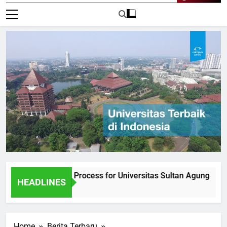
Live Now
e Admission Process for Universitas Sultan Agung
Inter
HEADLINES
1 Hari