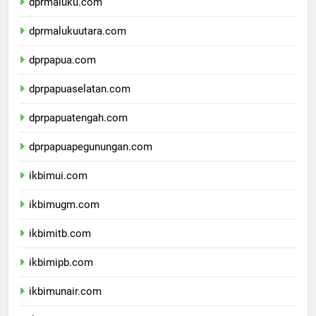
dprmaluku.com
dprmalukuutara.com
dprpapua.com
dprpapuaselatan.com
dprpapuatengah.com
dprpapuapegunungan.com
ikbimui.com
ikbimugm.com
ikbimitb.com
ikbimipb.com
ikbimunair.com