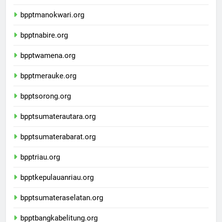
bpptjayapura.org
bpptmanokwari.org
bpptnabire.org
bpptwamena.org
bpptmerauke.org
bpptsorong.org
bpptsumaterautara.org
bpptsumaterabarat.org
bpptriau.org
bpptkepulauanriau.org
bpptsumateraselatan.org