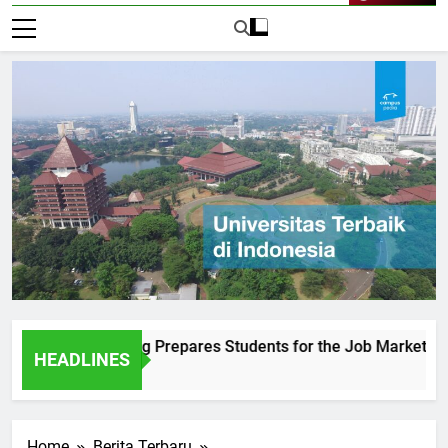
Live Now
Sultan Agung Prepares Students for the Job Market
Und
HEADLINES
1 Ha