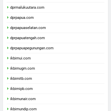
dprmaluku.com
dprmalukuutara.com
dprpapua.com
dprpapuaselatan.com
dprpapuatengah.com
dprpapuapegunungan.com
ikbimui.com
ikbimugm.com
ikbimitb.com
ikbimipb.com
ikbimunair.com