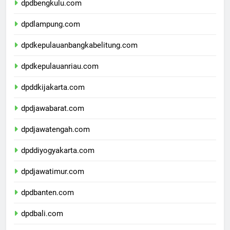
dpdbengkulu.com
dpdlampung.com
dpdkepulauanbangkabelitung.com
dpdkepulauanriau.com
dpddkijakarta.com
dpdjawabarat.com
dpdjawatengah.com
dpddiyogyakarta.com
dpdjawatimur.com
dpdbanten.com
dpdbali.com