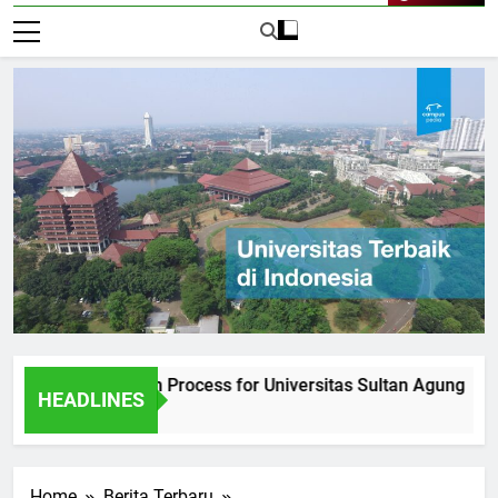
Live Now
he Admission Process for Universitas Sultan Agung
Inte
HEADLINES
1 Har