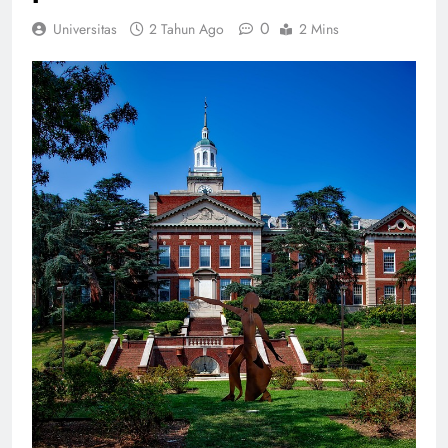
patut Anda ketahui:
0
Universitas
2 Tahun Ago
2 Mins