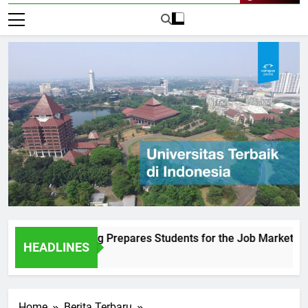
Live Now
 Sultan Agung Prepares Students for the Job Market
Und
HEADLINES
2 H