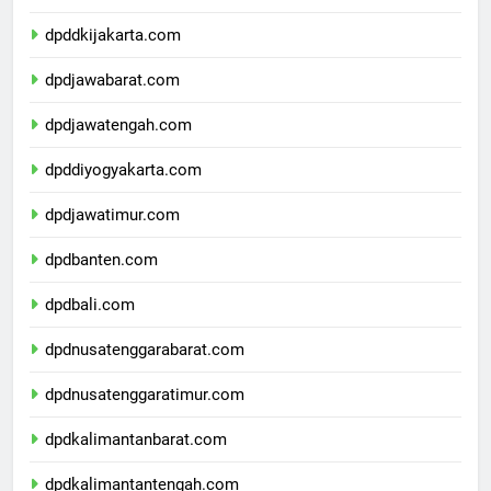
dpdkepulauanriau.com
dpddkijakarta.com
dpdjawabarat.com
dpdjawatengah.com
dpddiyogyakarta.com
dpdjawatimur.com
dpdbanten.com
dpdbali.com
dpdnusatenggarabarat.com
dpdnusatenggaratimur.com
dpdkalimantanbarat.com