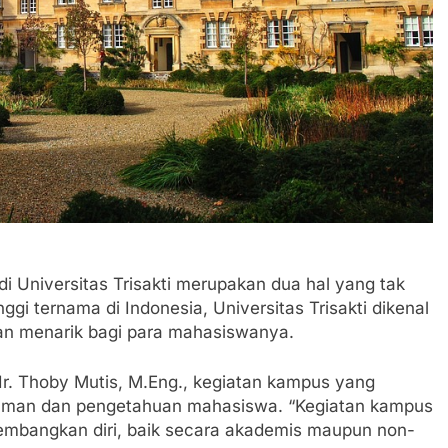
 Universitas Trisakti merupakan dua hal yang tak
ggi ternama di Indonesia, Universitas Trisakti dikenal
an menarik bagi para mahasiswanya.
. Ir. Thoby Mutis, M.Eng., kegiatan kampus yang
aman dan pengetahuan mahasiswa. “Kegiatan kampus
mbangkan diri, baik secara akademis maupun non-