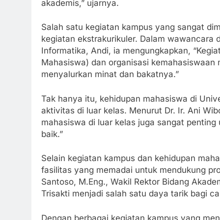
akademis,” ujarnya.
Salah satu kegiatan kampus yang sangat dimi
kegiatan ekstrakurikuler. Dalam wawancara
Informatika, Andi, ia mengungkapkan, “Kegiat
Mahasiswa) dan organisasi kemahasiswaan
menyalurkan minat dan bakatnya.”
Tak hanya itu, kehidupan mahasiswa di Univer
aktivitas di luar kelas. Menurut Dr. Ir. Ani 
mahasiswa di luar kelas juga sangat pentin
baik.”
Selain kegiatan kampus dan kehidupan mahasi
fasilitas yang memadai untuk mendukung prose
Santoso, M.Eng., Wakil Rektor Bidang Akadem
Trisakti menjadi salah satu daya tarik bagi 
Dengan berbagai kegiatan kampus yang mena