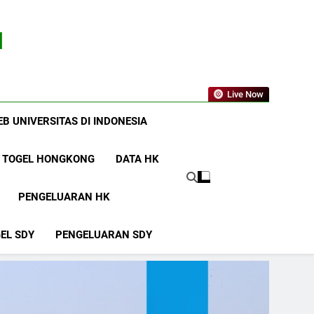
u
Live Now
B UNIVERSITAS DI INDONESIA
TOGEL HONGKONG
DATA HK
PENGELUARAN HK
EL SDY
PENGELUARAN SDY