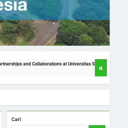
ons at Universitas Sultan Agung
Success Stories of Grad
3 Hari Ago
Cari