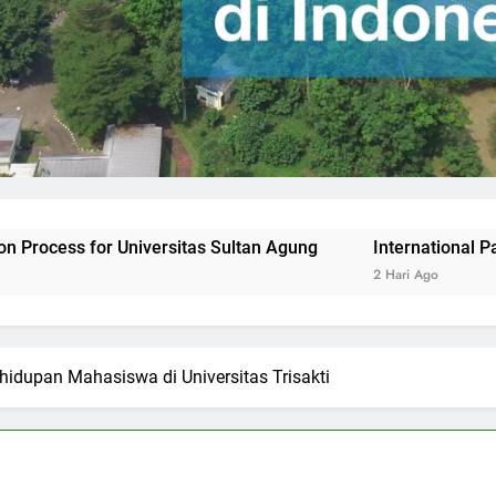
Sultan Agung
International Partnerships and Collaborati
2 Hari Ago
idupan Mahasiswa di Universitas Trisakti