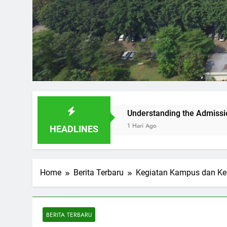
t
Understanding the Admission Process for Universitas 
1 Hari Ago
HEADLINES
Home
Berita Terbaru
Kegiatan Kampus dan Keh
BERITA TERBARU