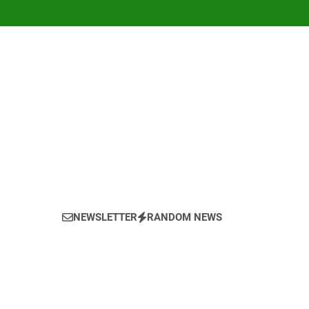
NEWSLETTER
RANDOM NEWS