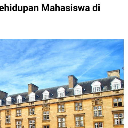
ehidupan Mahasiswa di