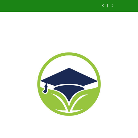
International
Success
of
Sultan
Admission
and
of
Sultan
Admission
Partnerships
Stories
Graduates
Agung
Process
Collaborations
Graduates
Agung
Process
and
of
from
Prepares
for
at
from
Prepares
for
Collaborations
Graduates
Universitas
Students
Universitas
Universitas
Universitas
Students
Universitas
at
from
Sultan
for
Sultan
Sultan
Sultan
for
Sultan
Universitas
Universitas
Agung
the
Agung
Agung
Agung
the
Agung
Sultan
Sultan
Job
Job
Agung
Agung
Market
Market