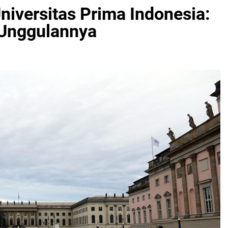
niversitas Prima Indonesia:
m Unggulannya