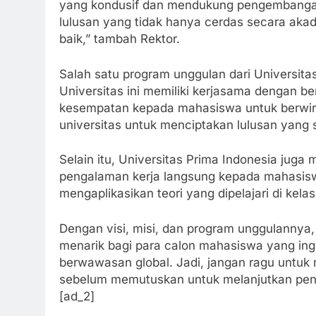
yang kondusif dan mendukung pengembangan 
lulusan yang tidak hanya cerdas secara akade
baik,” tambah Rektor.
Salah satu program unggulan dari Universit
Universitas ini memiliki kerjasama dengan 
kesempatan kepada mahasiswa untuk berwiraus
universitas untuk menciptakan lulusan yang s
Selain itu, Universitas Prima Indonesia ju
pengalaman kerja langsung kepada mahasis
mengaplikasikan teori yang dipelajari di kelas
Dengan visi, misi, dan program unggulannya,
menarik bagi para calon mahasiswa yang ing
berwawasan global. Jadi, jangan ragu untuk 
sebelum memutuskan untuk melanjutkan pend
[ad_2]