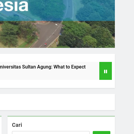
What to Expect
Universitas Sultan Agung: A Hub for Inno
4 Hari Ago
Cari