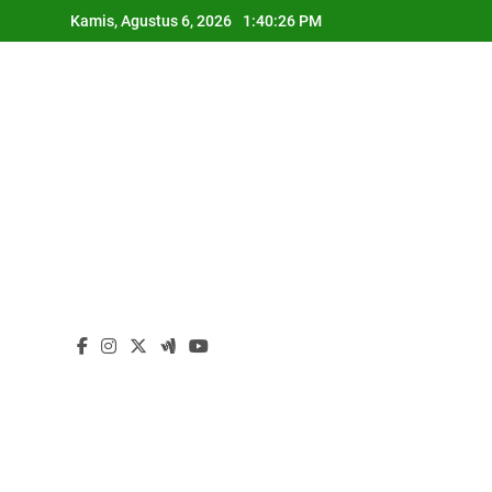
Skip
Kamis, Agustus 6, 2026
1:40:28 PM
to
content