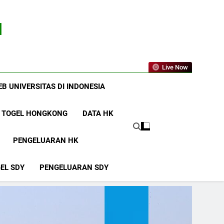
u
Live Now
B UNIVERSITAS DI INDONESIA
TOGEL HONGKONG
DATA HK
PENGELUARAN HK
EL SDY
PENGELUARAN SDY