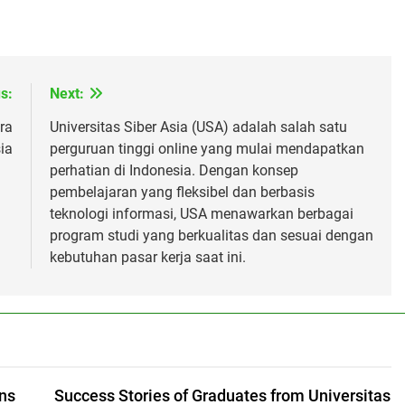
s:
Next:
ra
Universitas Siber Asia (USA) adalah salah satu
ia
perguruan tinggi online yang mulai mendapatkan
perhatian di Indonesia. Dengan konsep
pembelajaran yang fleksibel dan berbasis
teknologi informasi, USA menawarkan berbagai
program studi yang berkualitas dan sesuai dengan
kebutuhan pasar kerja saat ini.
ons
Success Stories of Graduates from Universitas