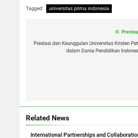
Tagged:
universitas prima indonesia
Previou
Navigasi
pos
Prestasi dan Keunggulan Universitas Kristen Pet
dalam Dunia Pendidikan Indones
Related News
International Partnerships and Collaborati