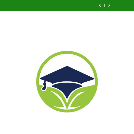
International
Success
of
Sultan
Admission
and
of
Sultan
Admission
Partnerships
Stories
Graduates
Agung
Process
Collaborations
Graduates
Agung
Process
and
of
from
Prepares
for
at
from
Prepares
for
Collaborations
Graduates
Universitas
Students
Universitas
Universitas
Universitas
Students
Universitas
at
from
Sultan
for
Sultan
Sultan
Sultan
for
Sultan
Universitas
Universitas
Agung
the
Agung
Agung
Agung
the
Agung
Sultan
Sultan
Job
Job
Agung
Agung
Market
Market