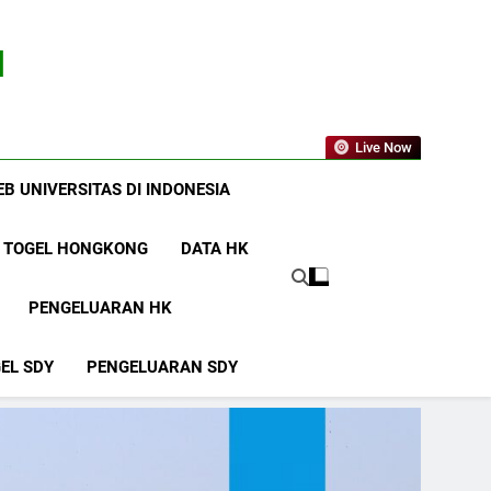
u
Live Now
B UNIVERSITAS DI INDONESIA
TOGEL HONGKONG
DATA HK
PENGELUARAN HK
EL SDY
PENGELUARAN SDY