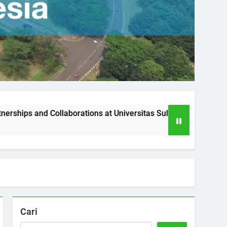
ns at Universitas Sultan Agung
Success Stories of Gradu
3 Hari Ago
Cari