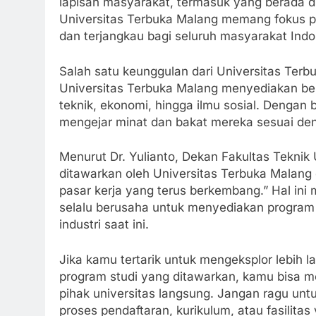
lapisan masyarakat, termasuk yang berada di
Universitas Terbuka Malang memang fokus p
dan terjangkau bagi seluruh masyarakat Indo
Salah satu keunggulan dari Universitas Terb
Universitas Terbuka Malang menyediakan berb
teknik, ekonomi, hingga ilmu sosial. Dengan 
mengejar minat dan bakat mereka sesuai den
Menurut Dr. Yulianto, Dekan Fakultas Teknik
ditawarkan oleh Universitas Terbuka Malan
pasar kerja yang terus berkembang.” Hal in
selalu berusaha untuk menyediakan program 
industri saat ini.
Jika kamu tertarik untuk mengeksplor lebih l
program studi yang ditawarkan, kamu bisa 
pihak universitas langsung. Jangan ragu unt
proses pendaftaran, kurikulum, atau fasilitas