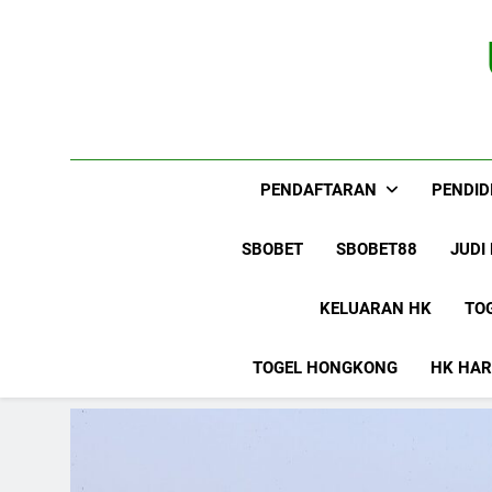
PENDAFTARAN
PENDID
SBOBET
SBOBET88
JUDI
KELUARAN HK
TO
TOGEL HONGKONG
HK HARI