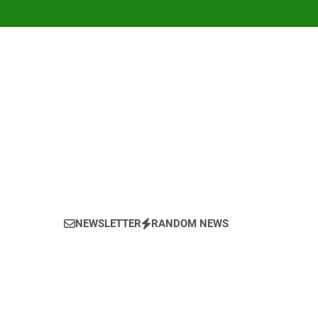
NEWSLETTER
RANDOM NEWS