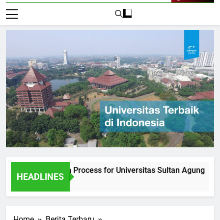
Live Now
he Admission Process for Universitas Sultan Agung
Inte
HEADLINES
2 Har