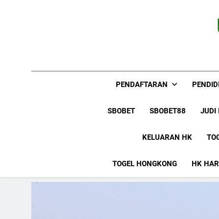
PENDAFTARAN
PENDID
SBOBET
SBOBET88
JUDI
KELUARAN HK
TO
TOGEL HONGKONG
HK HARI