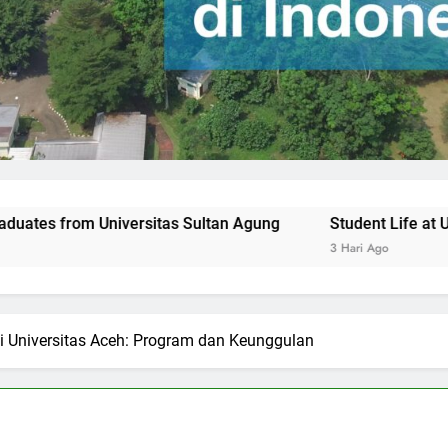
as Sultan Agung
Student Life at Universitas Sultan Agung
3 Hari Ago
 Universitas Aceh: Program dan Keunggulan