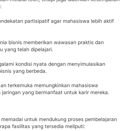
:
dekatan partisipatif agar mahasiswa lebih aktif
dunia bisnis memberikan wawasan praktis dan
ang telah dipelajari.
alami kondisi nyata dengan menyimulasikan
isnis yang berbeda.
haan terkemuka memungkinkan mahasiswa
aringan yang bermanfaat untuk karir mereka.
ng memadai untuk mendukung proses pembelajaran
a fasilitas yang tersedia meliputi: