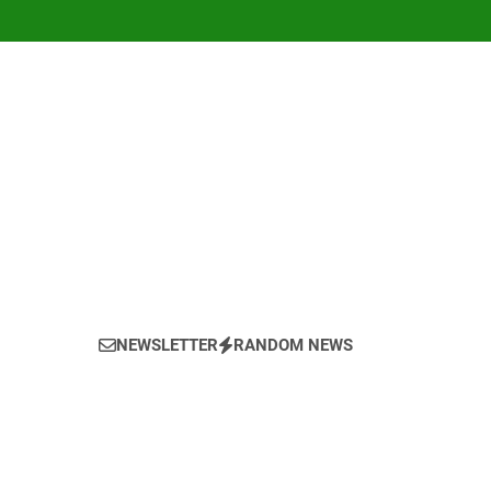
NEWSLETTER
RANDOM NEWS