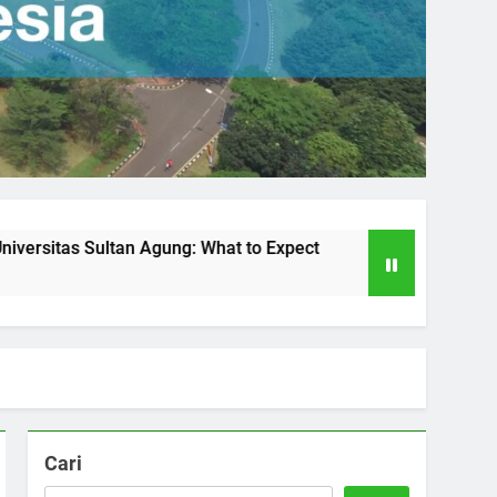
: What to Expect
Universitas Sultan Agung: A Hub for In
4 Hari Ago
Cari