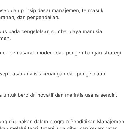
nsep dan prinsip dasar manajemen, termasuk
rahan, dan pengendalian.
okus pada pengelolaan sumber daya manusia,
tmen.
knik pemasaran modern dan pengembangan strategi
ep dasar analisis keuangan dan pengelolaan
ntuk berpikir inovatif dan merintis usaha sendiri.
yang digunakan dalam program Pendidikan Manajemen
kan melalui teori, tetapi juga diberikan kesempatan