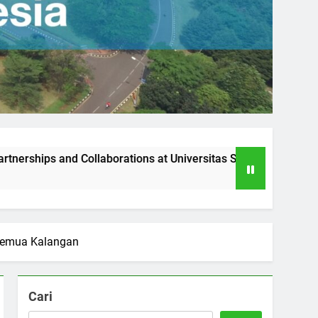
ions at Universitas Sultan Agung
Success Stories of Gra
3 Hari Ago
 Semua Kalangan
Cari