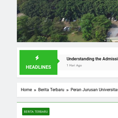
et
Understanding the Admission Process for Universitas
1 Hari Ago
HEADLINES
Home
Berita Terbaru
Peran Jurusan Universit
BERITA TERBARU