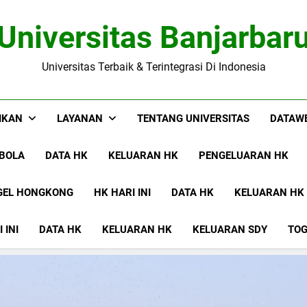
Universitas Banjarbar
Universitas Terbaik & Terintegrasi Di Indonesia
IKAN
LAYANAN
TENTANG UNIVERSITAS
DATAWE
 BOLA
DATA HK
KELUARAN HK
PENGELUARAN HK
GEL HONGKONG
HK HARI INI
DATA HK
KELUARAN HK
 INI
DATA HK
KELUARAN HK
KELUARAN SDY
TOG