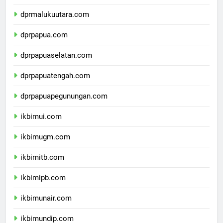
dprmaluku.com
dprmalukuutara.com
dprpapua.com
dprpapuaselatan.com
dprpapuatengah.com
dprpapuapegunungan.com
ikbimui.com
ikbimugm.com
ikbimitb.com
ikbimipb.com
ikbimunair.com