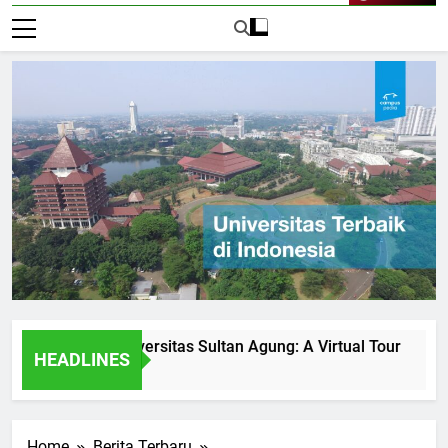
Live Now
ities at Universitas Sultan Agung: A Virtual Tour
How Un
HEADLINES
2 Hari A