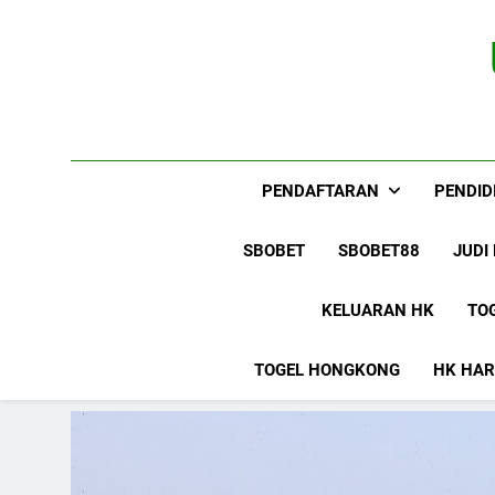
PENDAFTARAN
PENDID
SBOBET
SBOBET88
JUDI
KELUARAN HK
TO
TOGEL HONGKONG
HK HARI