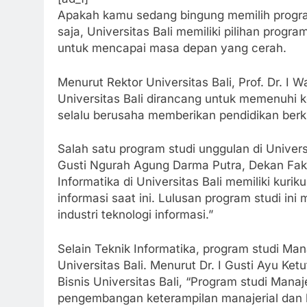
Apakah kamu sedang bingung memilih progr
saja, Universitas Bali memiliki pilihan progra
untuk mencapai masa depan yang cerah.
Menurut Rektor Universitas Bali, Prof. Dr. I 
Universitas Bali dirancang untuk memenuhi 
selalu berusaha memberikan pendidikan berku
Salah satu program studi unggulan di Universi
Gusti Ngurah Agung Darma Putra, Dekan Fakul
Informatika di Universitas Bali memiliki kur
informasi saat ini. Lulusan program studi ini 
industri teknologi informasi.”
Selain Teknik Informatika, program studi Man
Universitas Bali. Menurut Dr. I Gusti Ayu K
Bisnis Universitas Bali, “Program studi Mana
pengembangan keterampilan manajerial dan 