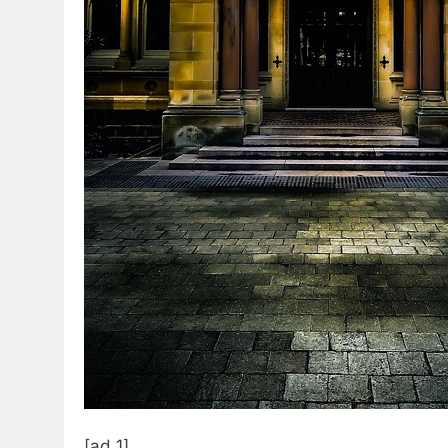
[ad_1]