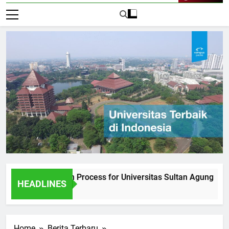
Live Now
the Admission Process for Universitas Sultan Agung
Int
HEADLINES
1 Ha