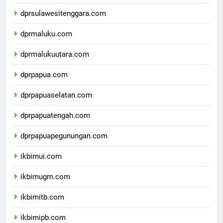
dprsulawesiselatan.com
dprsulawesitenggara.com
dprmaluku.com
dprmalukuutara.com
dprpapua.com
dprpapuaselatan.com
dprpapuatengah.com
dprpapuapegunungan.com
ikbimui.com
ikbimugm.com
ikbimitb.com