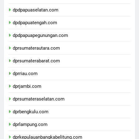
dpdpapuabarat.com
dpdpapuaselatan.com
dpdpapuatengah.com
dpdpapuapegunungan.com
dprsumaterautara.com
dprsumaterabarat.com
dprriau.com
dprjambi.com
dprsumateraselatan.com
dprbengkulu.com
dprlampung.com