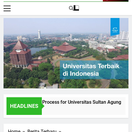
Live Now
e Admission Process for Universitas Sultan Agung
Inter
HEADLINES
2 Hari