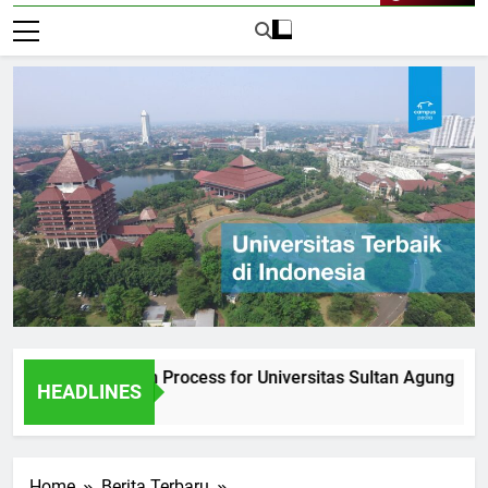
Live Now
he Admission Process for Universitas Sultan Agung
Inte
HEADLINES
2 Har