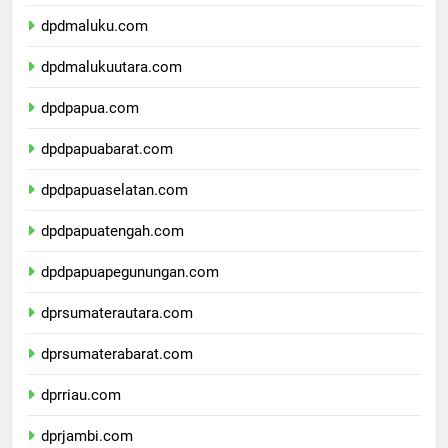
dpdsulawesitenggara.com
dpdmaluku.com
dpdmalukuutara.com
dpdpapua.com
dpdpapuabarat.com
dpdpapuaselatan.com
dpdpapuatengah.com
dpdpapuapegunungan.com
dprsumaterautara.com
dprsumaterabarat.com
dprriau.com