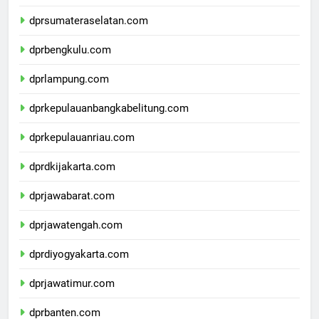
dprjambi.com
dprsumateraselatan.com
dprbengkulu.com
dprlampung.com
dprkepulauanbangkabelitung.com
dprkepulauanriau.com
dprdkijakarta.com
dprjawabarat.com
dprjawatengah.com
dprdiyogyakarta.com
dprjawatimur.com