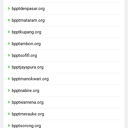
bpptkendari.org
bpptdenpasar.org
bpptmataram.org
bpptkupang.org
bpptambon.org
bpptsofifi.org
bpptjayapura.org
bpptmanokwari.org
bpptnabire.org
bpptwamena.org
bpptmerauke.org