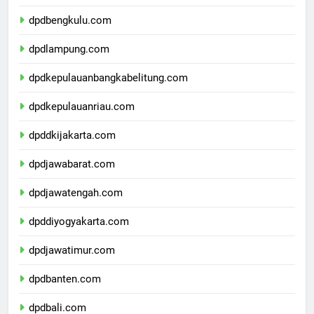
dpdsumateraselatan.com
dpdbengkulu.com
dpdlampung.com
dpdkepulauanbangkabelitung.com
dpdkepulauanriau.com
dpddkijakarta.com
dpdjawabarat.com
dpdjawatengah.com
dpddiyogyakarta.com
dpdjawatimur.com
dpdbanten.com