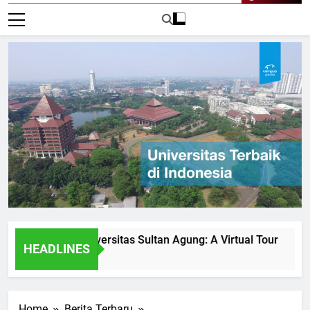
Live Now
ities at Universitas Sultan Agung: A Virtual Tour
How Un
HEADLINES
2 Hari 