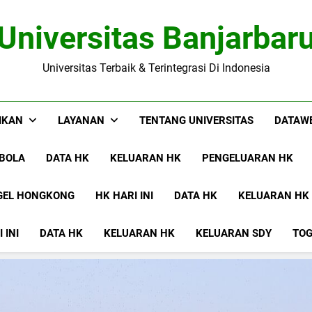
Universitas Banjarbar
Universitas Terbaik & Terintegrasi Di Indonesia
IKAN
LAYANAN
TENTANG UNIVERSITAS
DATAWE
 BOLA
DATA HK
KELUARAN HK
PENGELUARAN HK
GEL HONGKONG
HK HARI INI
DATA HK
KELUARAN HK
 INI
DATA HK
KELUARAN HK
KELUARAN SDY
TOG