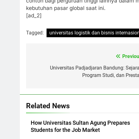
contoh bagi perguruan tinggi lainnya dalam
kebutuhan pasar global saat ini.
[ad_2]
Tagged:
universitas logistik dan bisnis internasio
Previou
Navigasi
pos
Universitas Padjadjaran Bandung: Sejara
Program Studi, dan Presta
Related News
How Universitas Sultan Agung Prepares
Students for the Job Market