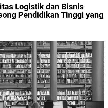
tas Logistik dan Bisnis
song Pendidikan Tinggi yang