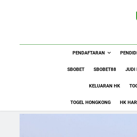
PENDAFTARAN
PENDID
SBOBET
SBOBET88
JUDI
KELUARAN HK
TO
TOGEL HONGKONG
HK HARI