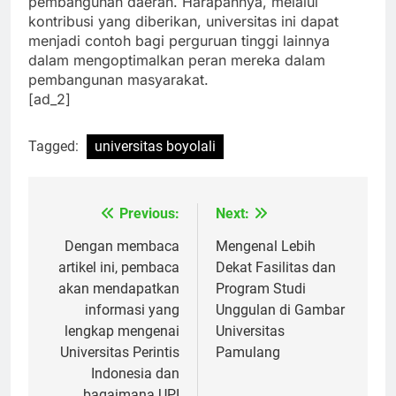
pembangunan daerah. Harapannya, melalui
kontribusi yang diberikan, universitas ini dapat
menjadi contoh bagi perguruan tinggi lainnya
dalam mengoptimalkan peran mereka dalam
pembangunan masyarakat.
[ad_2]
Tagged:
universitas boyolali
Previous:
Next:
Navigasi
pos
Dengan membaca
Mengenal Lebih
artikel ini, pembaca
Dekat Fasilitas dan
akan mendapatkan
Program Studi
informasi yang
Unggulan di Gambar
lengkap mengenai
Universitas
Universitas Perintis
Pamulang
Indonesia dan