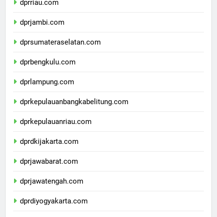
dprriau.com
dprjambi.com
dprsumateraselatan.com
dprbengkulu.com
dprlampung.com
dprkepulauanbangkabelitung.com
dprkepulauanriau.com
dprdkijakarta.com
dprjawabarat.com
dprjawatengah.com
dprdiyogyakarta.com