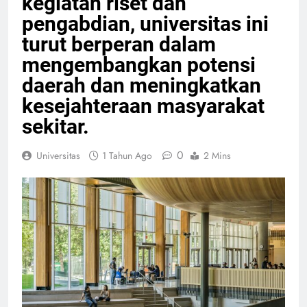
kegiatan riset dan
pengabdian, universitas ini
turut berperan dalam
mengembangkan potensi
daerah dan meningkatkan
kesejahteraan masyarakat
sekitar.
0
Universitas
1 Tahun Ago
2 Mins