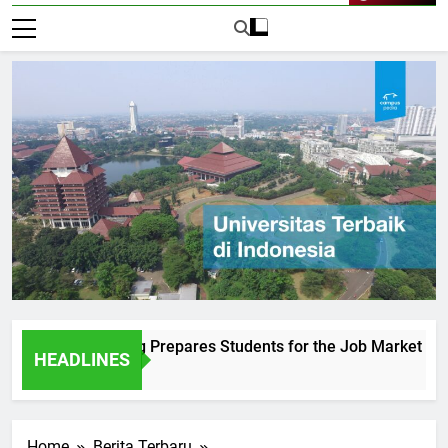
Live Now
Sultan Agung Prepares Students for the Job Market
Und
HEADLINES
1 Ha