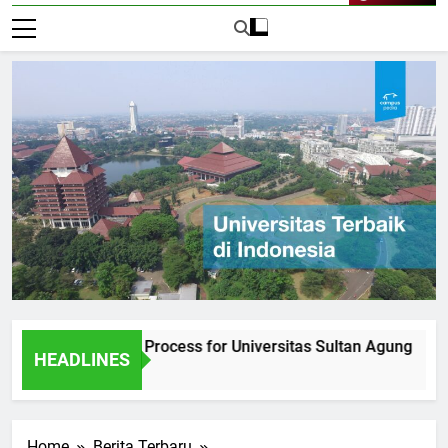
Live Now
e Admission Process for Universitas Sultan Agung
Inter
HEADLINES
1 Hari