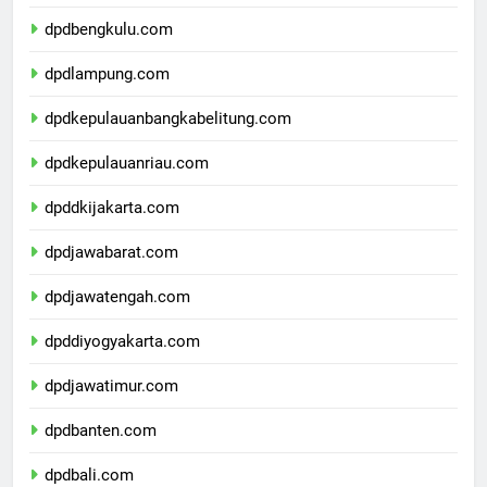
dpdsumateraselatan.com
dpdbengkulu.com
dpdlampung.com
dpdkepulauanbangkabelitung.com
dpdkepulauanriau.com
dpddkijakarta.com
dpdjawabarat.com
dpdjawatengah.com
dpddiyogyakarta.com
dpdjawatimur.com
dpdbanten.com