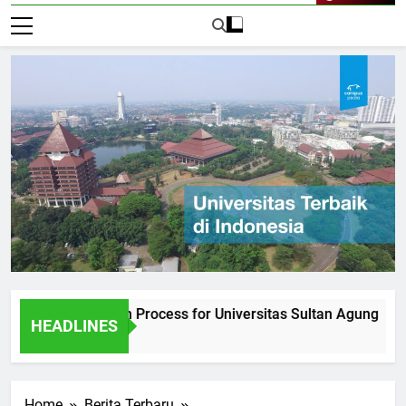
Live Now
he Admission Process for Universitas Sultan Agung
Inte
HEADLINES
1 Har