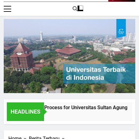
Live Now
e Admission Process for Universitas Sultan Agung
Inter
HEADLINES
1 Hari