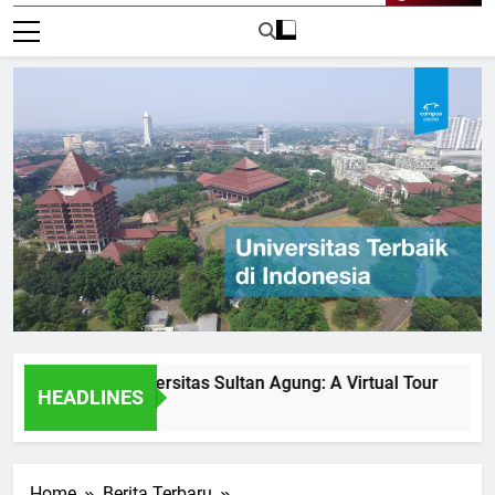
Live Now
ities at Universitas Sultan Agung: A Virtual Tour
How Un
HEADLINES
1 Hari A