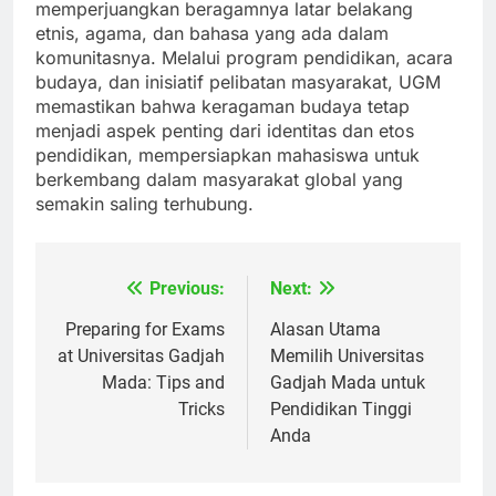
Universitas ini tidak hanya merangkul namun juga
memperjuangkan beragamnya latar belakang
etnis, agama, dan bahasa yang ada dalam
komunitasnya. Melalui program pendidikan, acara
budaya, dan inisiatif pelibatan masyarakat, UGM
memastikan bahwa keragaman budaya tetap
menjadi aspek penting dari identitas dan etos
pendidikan, mempersiapkan mahasiswa untuk
berkembang dalam masyarakat global yang
semakin saling terhubung.
Previous:
Next:
Navigasi
pos
Preparing for Exams
Alasan Utama
at Universitas Gadjah
Memilih Universitas
Mada: Tips and
Gadjah Mada untuk
Tricks
Pendidikan Tinggi
Anda