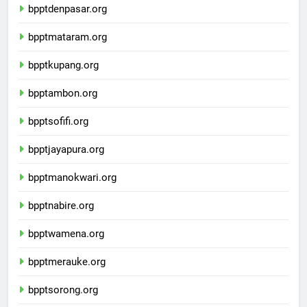
bpptdenpasar.org
bpptmataram.org
bpptkupang.org
bpptambon.org
bpptsofifi.org
bpptjayapura.org
bpptmanokwari.org
bpptnabire.org
bpptwamena.org
bpptmerauke.org
bpptsorong.org