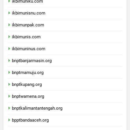
ikbimuniku.com
ikbimunisnu.com
ikbimunpak.com
ikbimunis.com
ikbimuninus.com
bnptbanjarmasin.org
bnptmamuju.org
bnptkupang.org
bnptwamena.org
bnptkalimantantengah.org
bpptbandaaceh.org