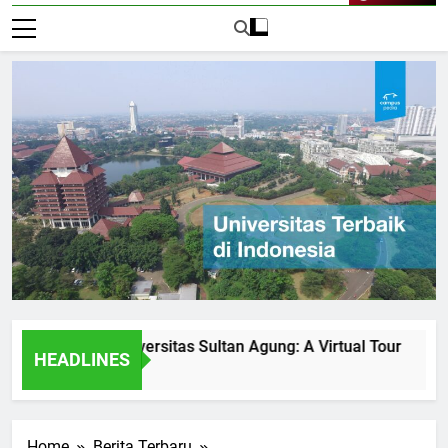
Live Now
ities at Universitas Sultan Agung: A Virtual Tour
How Un
HEADLINES
1 Hari A