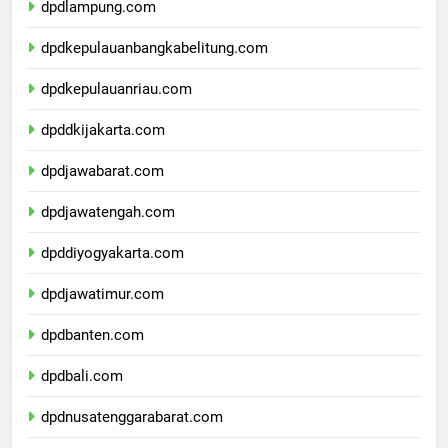
dpdlampung.com
dpdkepulauanbangkabelitung.com
dpdkepulauanriau.com
dpddkijakarta.com
dpdjawabarat.com
dpdjawatengah.com
dpddiyogyakarta.com
dpdjawatimur.com
dpdbanten.com
dpdbali.com
dpdnusatenggarabarat.com