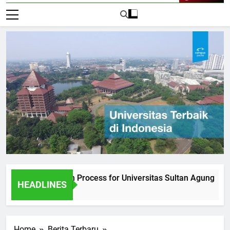
Live Now
he Admission Process for Universitas Sultan Agung
Inte
HEADLINES
1 Har