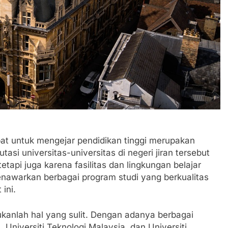
pat untuk mengejar pendidikan tinggi merupakan
asi universitas-universitas di negeri jiran tersebut
tetapi juga karena fasilitas dan lingkungan belajar
nawarkan berbagai program studi yang berkualitas
ini.
bukanlah hal yang sulit. Dengan adanya berbagai
, Universiti Teknologi Malaysia, dan Universiti