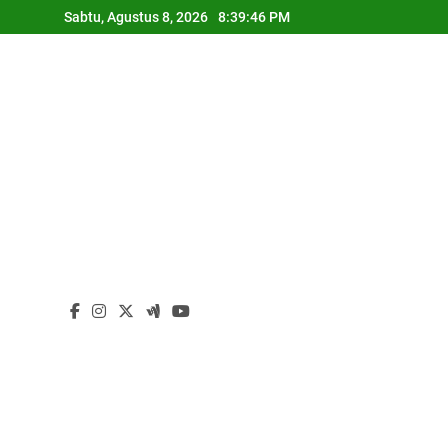
Skip
Sabtu, Agustus 8, 2026
8:39:48 PM
to
content