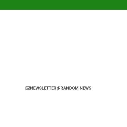
NEWSLETTER
RANDOM NEWS