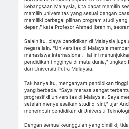
Kebangsaan Malaysia, kita dapat memilih ses
memilih universitas yang sesuai dengan passio
memiliki berbagai pilihan program studi yan
depan,” kata Profesor Ahmad Ibrahim, seorang
Selain itu, biaya pendidikan di Malaysia jug
negara lain. “Universitas di Malaysia member
mahasiswa internasional. Hal ini menunjukk
pendidikan tingginya di mata dunia,” ungkap
dari Universiti Putra Malaysia.
Tak hanya itu, mengenyam pendidikan tinggi
yang berbeda. “Saya merasa sangat terbantu
progresif di universitas di Malaysia. Saya mer
setelah menyelesaikan studi di sini,” ujar A
menempuh pendidikan di Universiti Teknologi
Dengan semua keunggulan yang dimiliki, tida