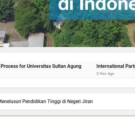
ultan Agung
International Partnerships and Collaboratio
2 Hari Ago
Menelusuri Pendidikan Tinggi di Negeri Jiran