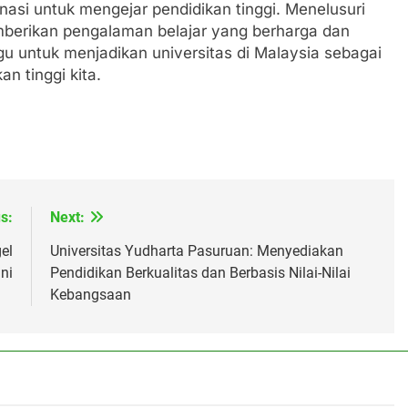
inasi untuk mengejar pendidikan tinggi. Menelusuri
emberikan pengalaman belajar yang berharga dan
agu untuk menjadikan universitas di Malaysia sebagai
an tinggi kita.
s:
Next:
el
Universitas Yudharta Pasuruan: Menyediakan
Ini
Pendidikan Berkualitas dan Berbasis Nilai-Nilai
Kebangsaan