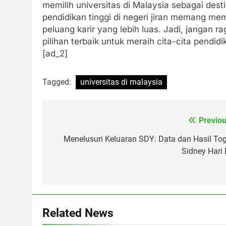
memilih universitas di Malaysia sebagai dest
pendidikan tinggi di negeri jiran memang m
peluang karir yang lebih luas. Jadi, jangan r
pilihan terbaik untuk meraih cita-cita pendidik
[ad_2]
Tagged:
universitas di malaysia
Previou
Navigasi
pos
Menelusuri Keluaran SDY: Data dan Hasil Tog
Sidney Hari 
Related News