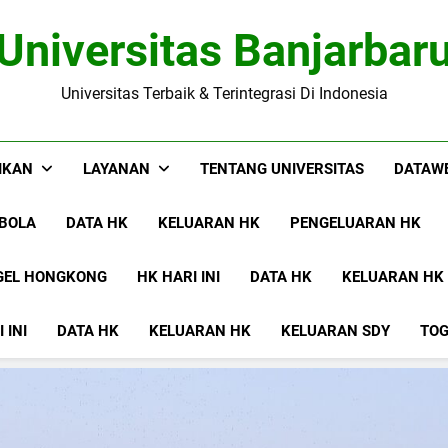
Universitas Banjarbar
Universitas Terbaik & Terintegrasi Di Indonesia
IKAN
LAYANAN
TENTANG UNIVERSITAS
DATAWE
 BOLA
DATA HK
KELUARAN HK
PENGELUARAN HK
GEL HONGKONG
HK HARI INI
DATA HK
KELUARAN HK
 INI
DATA HK
KELUARAN HK
KELUARAN SDY
TOG