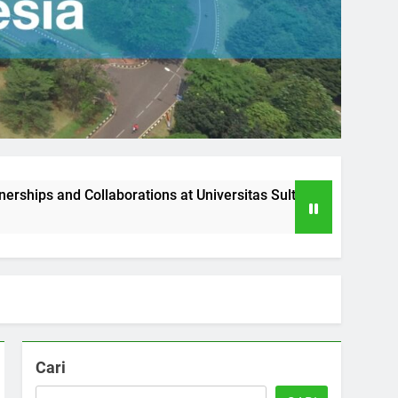
ns at Universitas Sultan Agung
Success Stories of Gradu
3 Hari Ago
Cari