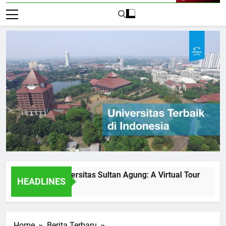
Live Now
ities at Universitas Sultan Agung: A Virtual Tour
How Un
HEADLINES
1 Hari A