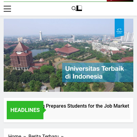
Live Now
Sultan Agung Prepares Students for the Job Market
Und
HEADLINES
1 Ha