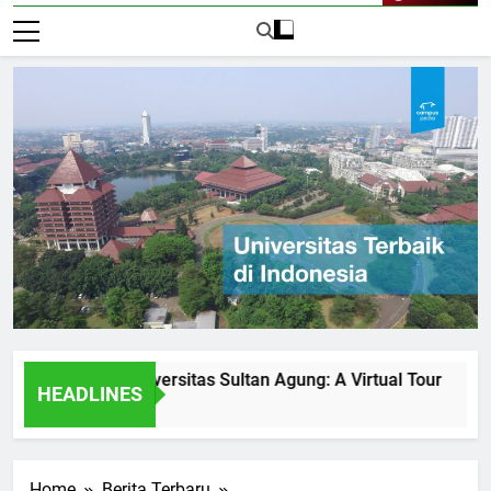
Live Now
ities at Universitas Sultan Agung: A Virtual Tour
How Un
HEADLINES
2 Hari 