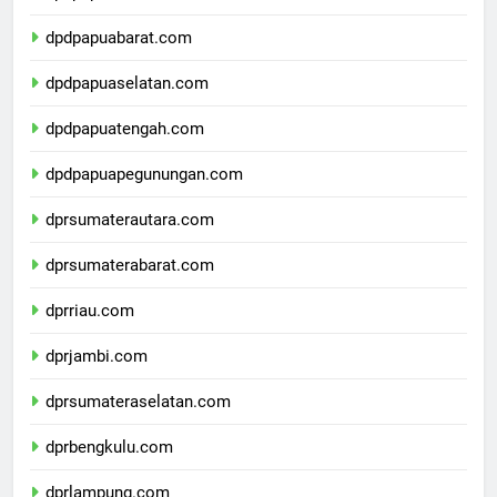
dpdpapua.com
dpdpapuabarat.com
dpdpapuaselatan.com
dpdpapuatengah.com
dpdpapuapegunungan.com
dprsumaterautara.com
dprsumaterabarat.com
dprriau.com
dprjambi.com
dprsumateraselatan.com
dprbengkulu.com