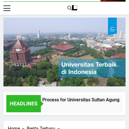
Live Now
he Admission Process for Universitas Sultan Agung
Inte
HEADLINES
2 Har