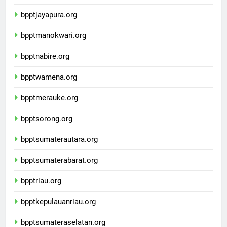
bpptsofifi.org
bpptjayapura.org
bpptmanokwari.org
bpptnabire.org
bpptwamena.org
bpptmerauke.org
bpptsorong.org
bpptsumaterautara.org
bpptsumaterabarat.org
bpptriau.org
bpptkepulauanriau.org