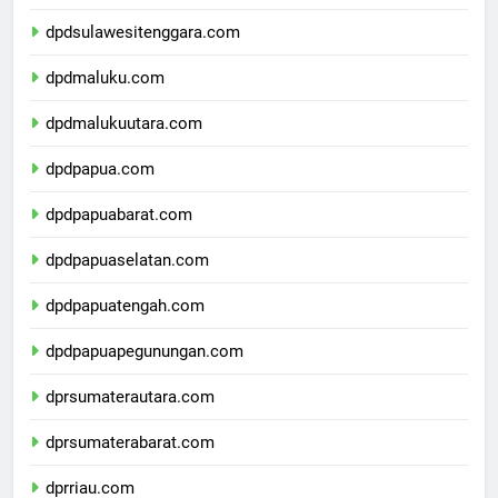
dpdsulawesiselatan.com
dpdsulawesitenggara.com
dpdmaluku.com
dpdmalukuutara.com
dpdpapua.com
dpdpapuabarat.com
dpdpapuaselatan.com
dpdpapuatengah.com
dpdpapuapegunungan.com
dprsumaterautara.com
dprsumaterabarat.com