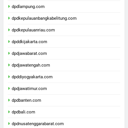
dpdbengkulu.com
dpdlampung.com
dpdkepulauanbangkabelitung.com
dpdkepulauanriau.com
dpddkijakarta.com
dpdjawabarat.com
dpdjawatengah.com
dpddiyogyakarta.com
dpdjawatimur.com
dpdbanten.com
dpdbali.com