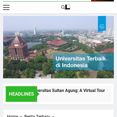
Live Now
ities at Universitas Sultan Agung: A Virtual Tour
How Un
HEADLINES
2 Hari 