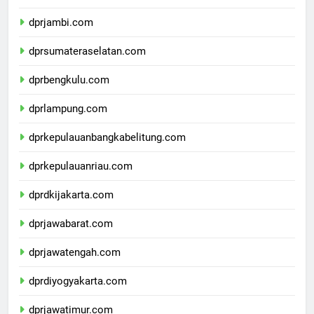
dprriau.com
dprjambi.com
dprsumateraselatan.com
dprbengkulu.com
dprlampung.com
dprkepulauanbangkabelitung.com
dprkepulauanriau.com
dprdkijakarta.com
dprjawabarat.com
dprjawatengah.com
dprdiyogyakarta.com