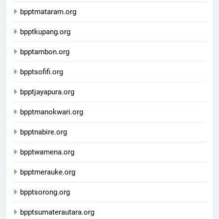
bpptdenpasar.org
bpptmataram.org
bpptkupang.org
bpptambon.org
bpptsofifi.org
bpptjayapura.org
bpptmanokwari.org
bpptnabire.org
bpptwamena.org
bpptmerauke.org
bpptsorong.org