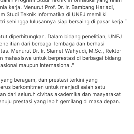
dalah Program Studi Teknik Informatika yang telah
ia kerja. Menurut Prof. Dr. Ir. Bambang Hariadi,
m Studi Teknik Informatika di UNEJ memiliki
ri sehingga lulusannya siap bersaing di pasar kerja.”
patut diperhitungkan. Dalam bidang penelitian, UNEJ
nelitian dari berbagai lembaga dan berhasil
itas. Menurut Dr. Ir. Slamet Wahyudi, M.Sc., Rektor
 mahasiswa untuk berprestasi di berbagai bidang
asional maupun internasional.”
yang beragam, dan prestasi terkini yang
erus berkomitmen untuk menjadi salah satu
gan dari seluruh civitas akademika dan masyarakat
uju prestasi yang lebih gemilang di masa depan.