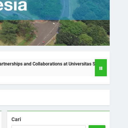
ions at Universitas Sultan Agung
Success Stories of Gra
4 Hari Ago
Cari