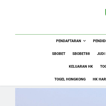
PENDAFTARAN
PENDID
SBOBET
SBOBET88
JUDI
KELUARAN HK
TO
TOGEL HONGKONG
HK HARI