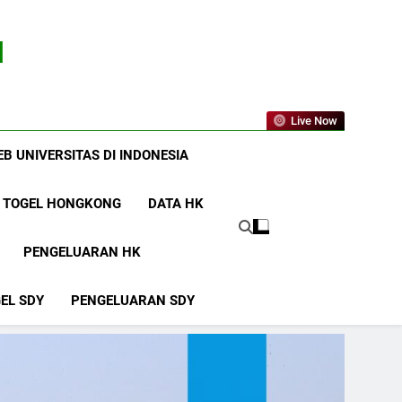
u
Live Now
B UNIVERSITAS DI INDONESIA
TOGEL HONGKONG
DATA HK
PENGELUARAN HK
EL SDY
PENGELUARAN SDY