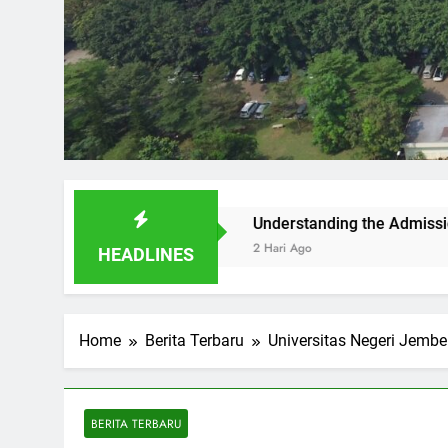
et
Understanding the Admission Process for Universitas
2 Hari Ago
HEADLINES
Home
Berita Terbaru
Universitas Negeri Jember
BERITA TERBARU