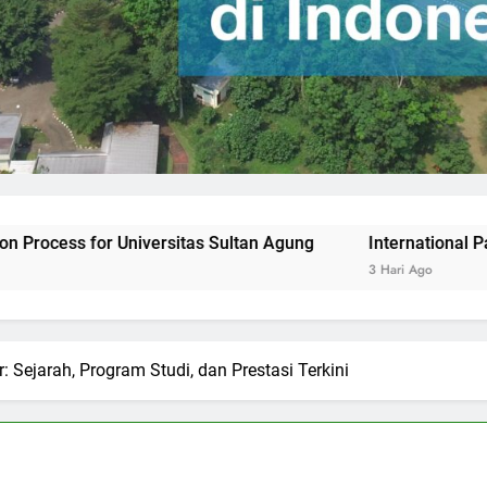
 Sultan Agung
International Partnerships and Collaborat
3 Hari Ago
: Sejarah, Program Studi, dan Prestasi Terkini