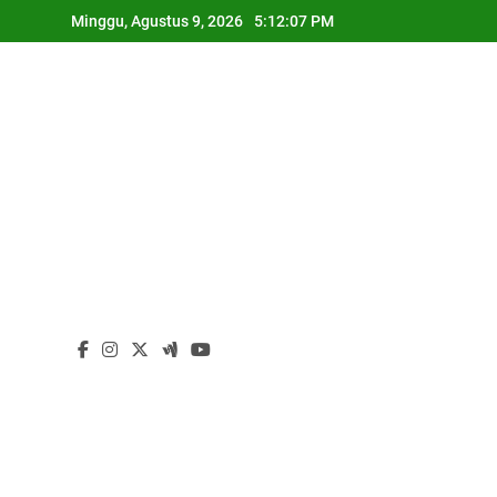
Skip
Minggu, Agustus 9, 2026
5:12:09 PM
to
content