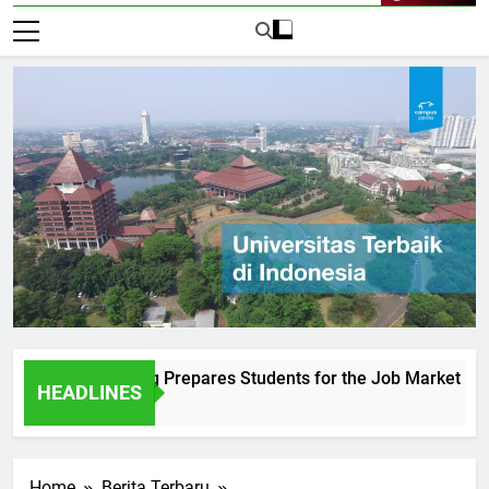
Live Now
Sultan Agung Prepares Students for the Job Market
Und
HEADLINES
1 Ha