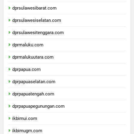
dprsulawesitengah.com
dprsulawesibarat.com
dprsulawesiselatan.com
dprsulawesitenggara.com
dprmaluku.com
dprmalukuutara.com
dprpapua.com
dprpapuaselatan.com
dprpapuatengah.com
dprpapuapegunungan.com
ikbimui.com