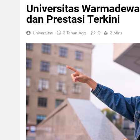
Universitas Warmadewa:
dan Prestasi Terkini
0
Universitas
2 Tahun Ago
2 Mins