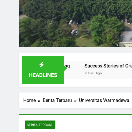
 Agung
Success Stories of Graduates from Universitas S
2 Hari Ago
HEADLINES
Home
Berita Terbaru
Universitas Warmadewa: S
BERITA TERBARU