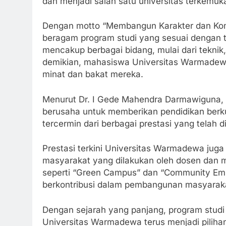
dan menjadi salah satu universitas terkemuka 
Dengan motto “Membangun Karakter dan Ko
beragam program studi yang sesuai dengan t
mencakup berbagai bidang, mulai dari teknik
demikian, mahasiswa Universitas Warmadew
minat dan bakat mereka.
Menurut Dr. I Gede Mahendra Darmawiguna, 
berusaha untuk memberikan pendidikan berkua
tercermin dari berbagai prestasi yang telah 
Prestasi terkini Universitas Warmadewa jug
masyarakat yang dilakukan oleh dosen dan 
seperti “Green Campus” dan “Community Em
berkontribusi dalam pembangunan masyaraka
Dengan sejarah yang panjang, program studi 
Universitas Warmadewa terus menjadi piliha