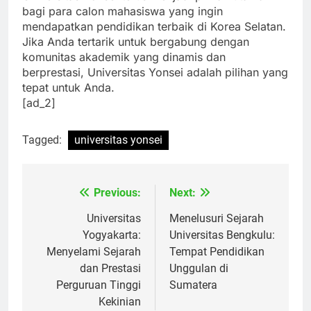
Universitas Yonsei terus menjadi pilihan utama
bagi para calon mahasiswa yang ingin
mendapatkan pendidikan terbaik di Korea Selatan.
Jika Anda tertarik untuk bergabung dengan
komunitas akademik yang dinamis dan
berprestasi, Universitas Yonsei adalah pilihan yang
tepat untuk Anda.
[ad_2]
Tagged:
universitas yonsei
Previous:
Next:
Navigasi
pos
Universitas
Menelusuri Sejarah
Yogyakarta:
Universitas Bengkulu:
Menyelami Sejarah
Tempat Pendidikan
dan Prestasi
Unggulan di
Perguruan Tinggi
Sumatera