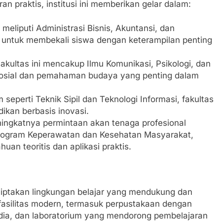
 praktis, institusi ini memberikan gelar dalam:
meliputi Administrasi Bisnis, Akuntansi, dan
untuk membekali siswa dengan keterampilan penting
akultas ini mencakup Ilmu Komunikasi, Psikologi, dan
osial dan pemahaman budaya yang penting dalam
eperti Teknik Sipil dan Teknologi Informasi, fakultas
ikan berbasis inovasi.
ngkatnya permintaan akan tenaga profesional
program Keperawatan dan Kesehatan Masyarakat,
n teoritis dan aplikasi praktis.
iptakan lingkungan belajar yang mendukung dan
fasilitas modern, termasuk perpustakaan dengan
dia, dan laboratorium yang mendorong pembelajaran