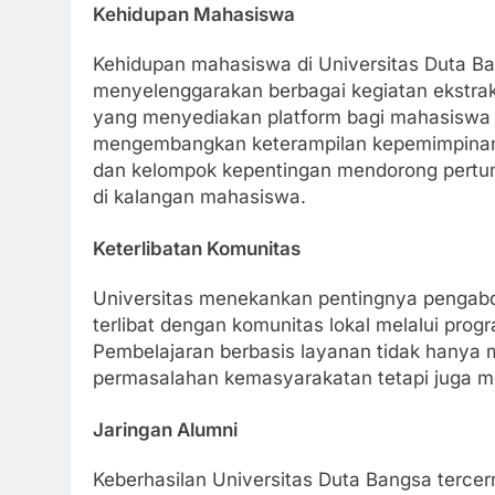
Kehidupan Mahasiswa
Kehidupan mahasiswa di Universitas Duta Ba
menyelenggarakan berbagai kegiatan ekstraku
yang menyediakan platform bagi mahasiswa
mengembangkan keterampilan kepemimpinan 
dan kelompok kepentingan mendorong pert
di kalangan mahasiswa.
Keterlibatan Komunitas
Universitas menekankan pentingnya pengab
terlibat dengan komunitas lokal melalui prog
Pembelajaran berbasis layanan tidak hany
permasalahan kemasyarakatan tetapi juga m
Jaringan Alumni
Keberhasilan Universitas Duta Bangsa tercerm