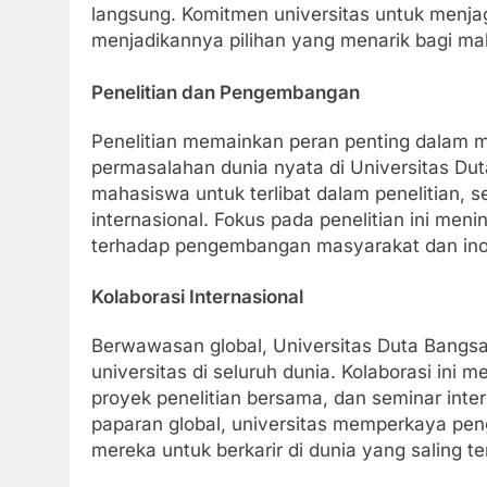
langsung. Komitmen universitas untuk menja
menjadikannya pilihan yang menarik bagi ma
Penelitian dan Pengembangan
Penelitian memainkan peran penting dalam 
permasalahan dunia nyata di Universitas Du
mahasiswa untuk terlibat dalam penelitian, s
internasional. Fokus pada penelitian ini me
terhadap pengembangan masyarakat dan ino
Kolaborasi Internasional
Berwawasan global, Universitas Duta Bangsa
universitas di seluruh dunia. Kolaborasi ini 
proyek penelitian bersama, dan seminar in
paparan global, universitas memperkaya p
mereka untuk berkarir di dunia yang saling t