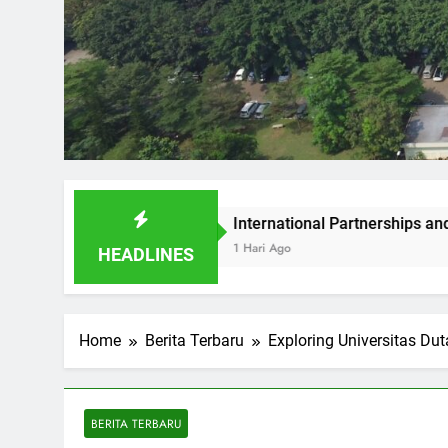
g
International Partnerships and Collaborations at Unive
1 Hari Ago
HEADLINES
Home
Berita Terbaru
Exploring Universitas D
BERITA TERBARU