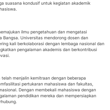
ga suasana kondusif untuk kegiatan akademik
hasiswa.
memajukan ilmu pengetahuan dan mengatasi
ta Bangsa. Universitas mendorong dosen dan
ering kali berkolaborasi dengan lembaga nasional dan
ningkatkan pengalaman akademis dan berkontribusi
vasi.
 telah menjalin kemitraan dengan beberapa
memfasilitasi pertukaran mahasiswa dan fakultas,
ternasional. Dengan membekali mahasiswa dengan
engalaman pendidikan mereka dan mempersiapkan
erhubung.