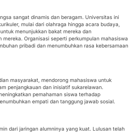
ngsa sangat dinamis dan beragam. Universitas ini
rikuler, mulai dari olahraga hingga acara budaya,
 untuk menunjukkan bakat mereka dan
mereka. Organisasi seperti perkumpulan mahasiswa
umbuhan pribadi dan menumbuhkan rasa kebersamaan
dian masyarakat, mendorong mahasiswa untuk
ram penjangkauan dan inisiatif sukarelawan.
a meningkatkan pemahaman siswa terhadap
enumbuhkan empati dan tanggung jawab sosial.
in dari jaringan alumninya yang kuat. Lulusan telah