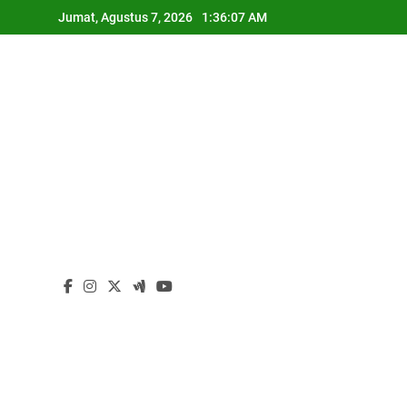
Skip
Jumat, Agustus 7, 2026
1:36:09 AM
to
content