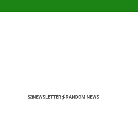
NEWSLETTER
RANDOM NEWS