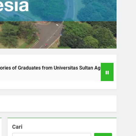
m Universitas Sultan Agung
Student Life at Universitas 
4 Hari Ago
Cari