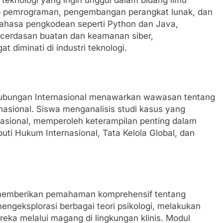
teknologi yang ingin unggul dalam bidang ilmu
p pemrograman, pengembangan perangkat lunak, dan
ahasa pengkodean seperti Python dan Java,
ecerdasan buatan dan keamanan siber,
diminati di industri teknologi.
Hubungan Internasional menawarkan wawasan tentang
ernasional. Siswa menganalisis studi kasus yang
rnasional, memperoleh keterampilan penting dalam
puti Hukum Internasional, Tata Kelola Global, dan
a memberikan pemahaman komprehensif tentang
engeksplorasi berbagai teori psikologi, melakukan
eka melalui magang di lingkungan klinis. Modul