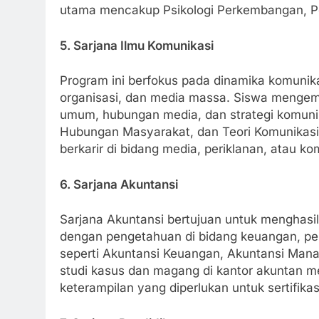
utama mencakup Psikologi Perkembangan, Peri
5. Sarjana Ilmu Komunikasi
Program ini berfokus pada dinamika komunika
organisasi, dan media massa. Siswa mengem
umum, hubungan media, dan strategi komunikas
Hubungan Masyarakat, dan Teori Komunikasi
berkarir di bidang media, periklanan, atau ko
6. Sarjana Akuntansi
Sarjana Akuntansi bertujuan untuk menghasil
dengan pengetahuan di bidang keuangan, per
seperti Akuntansi Keuangan, Akuntansi Manaj
studi kasus dan magang di kantor akuntan
keterampilan yang diperlukan untuk sertifikas