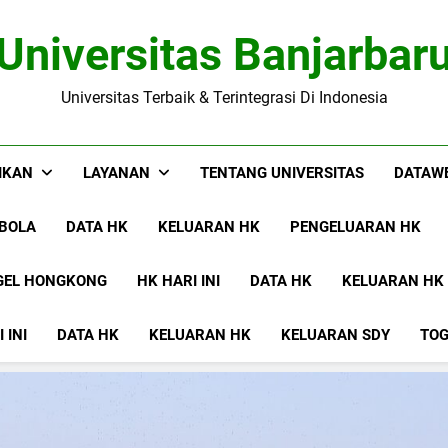
Universitas Banjarbar
Universitas Terbaik & Terintegrasi Di Indonesia
IKAN
LAYANAN
TENTANG UNIVERSITAS
DATAWE
 BOLA
DATA HK
KELUARAN HK
PENGELUARAN HK
GEL HONGKONG
HK HARI INI
DATA HK
KELUARAN HK
 INI
DATA HK
KELUARAN HK
KELUARAN SDY
TOG