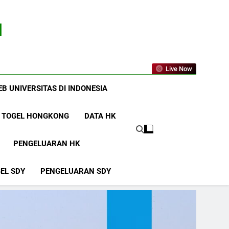
u
Live Now
B UNIVERSITAS DI INDONESIA
TOGEL HONGKONG
DATA HK
PENGELUARAN HK
EL SDY
PENGELUARAN SDY