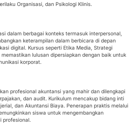
laku Organisasi, dan Psikologi Klinis.
si dalam berbagai konteks termasuk interpersonal,
bangkan keterampilan dalam berbicara di depan
i digital. Kursus seperti Etika Media, Strategi
 memastikan lulusan dipersiapkan dengan baik untuk
munikasi korporat.
kan profesional akuntansi yang mahir dan dilengkapi
pajakan, dan audit. Kurikulum mencakup bidang inti
erial, dan Akuntansi Biaya. Penerapan praktis melalui
 memungkinkan siswa untuk mengembangkan
i profesional.